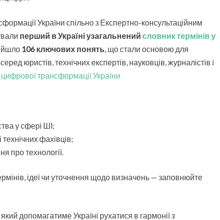
і
н
сформації України спільно з Експертно-консультаційним
і
тували
перший в Україні узагальнений
словник термінів у
в
війшло
106 ключових понять
, що стали основою для
з
еред юристів, технічних експертів, науковців, журналістів і
і
ш
 цифрової трансформації України
т
у
ч
н
тва у сфері ШІ;
о
і технічних фахівців;
г
о
я про технології.
і
н
рмінів, ідеї чи уточнення щодо визначень — заповнюйте
т
е
л
е
який допомагатиме Україні рухатися в гармонії з