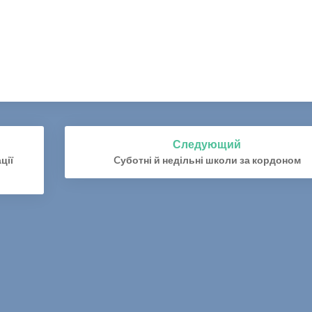
к
т
у
Следующий
ції
Cуботні й недільні школи за кордоном