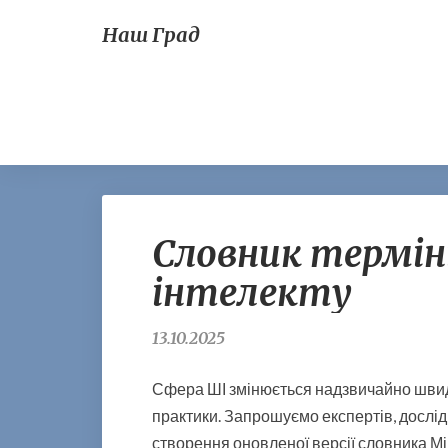
Наш Град
Cловник термін
інтелекту
13.10.2025
Сфера ШІ змінюється надзвичайно швидк
практики. Запрошуємо експертів, дослідн
створення оновленої версії словника М