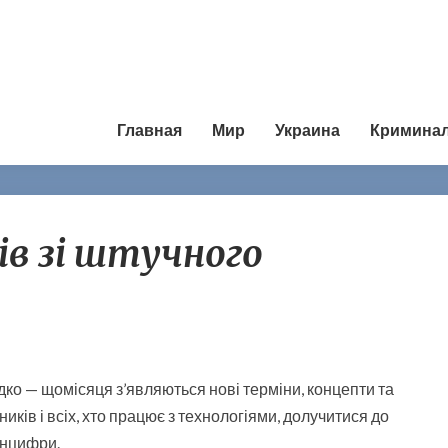
Главная
Мир
Украина
Кримина
C
ів зі штучного
л
о
в
н
и
к
т
о — щомісяця з’являються нові терміни, концепти та
е
иків і всіх, хто працює з технологіями, долучитися до
р
інцифри.
м