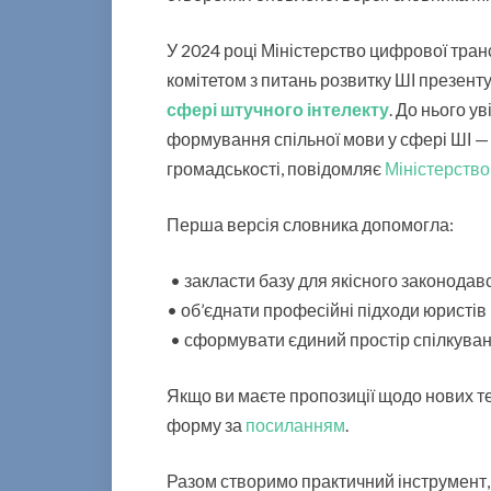
У 2024 році Міністерство цифрової тран
комітетом з питань розвитку ШІ презен
сфері штучного інтелекту
. До нього у
формування спільної мови у сфері ШІ — с
громадськості, повідомляє
Міністерство
Перша версія словника допомогла:
• закласти базу для якісного законодавс
• об’єднати професійні підходи юристів 
• сформувати єдиний простір спілкуванн
Якщо ви маєте пропозиції щодо нових те
форму за
посиланням
.
Разом створимо практичний інструмент, 