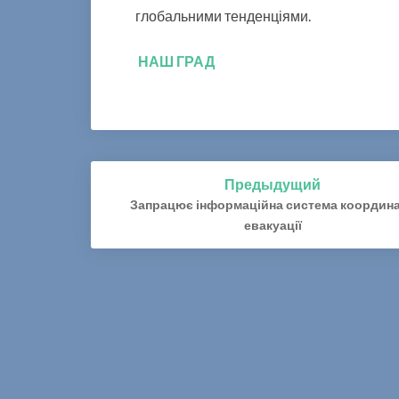
глобальними тенденціями.
НАШ ГРАД
Предыдущий
Навигация
Запрацює інформаційна система координа
по
евакуації
записям