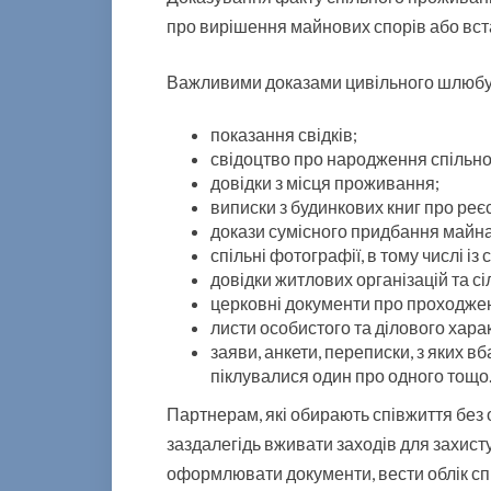
про вирішення майнових спорів або вст
Важливими доказами цивільного шлюбу
показання свідків;
свідоцтво про народження спільно
довідки з місця проживання;
виписки з будинкових книг про реє
докази сумісного придбання майна (
спільні фотографії, в тому числі із
довідки житлових організацій та с
церковні документи про проходжен
листи особистого та ділового хара
заяви, анкети, переписки, з яких 
піклувалися один про одного тощо
Партнерам, які обирають співжиття без 
заздалегідь вживати заходів для захисту
оформлювати документи, вести облік сп