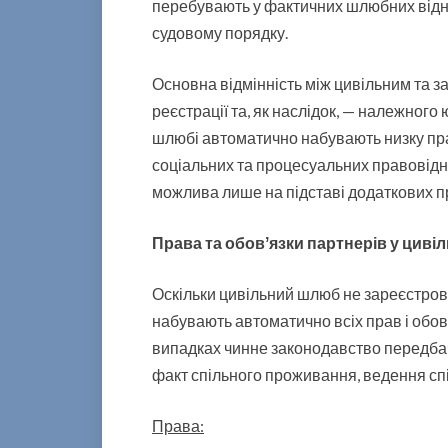
перебувають у фактичних шлюбних відно
судовому порядку.
Основна відмінність між цивільним та з
реєстрації та, як наслідок, — належног
шлюбі автоматично набувають низку прав
соціальних та процесуальних правовідно
можлива лише на підставі додаткових пр
Права та обовʼязки партнерів у цив
Оскільки цивільний шлюб не зареєстров
набувають автоматично всіх прав і обов
випадках чинне законодавство передба
факт спільного проживання, ведення спі
Права: