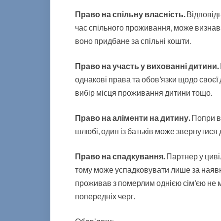
Право на спільну власність.
Відповідн
час спільного проживання, може визнав
воно придбане за спільні кошти.
Право на участь у вихованні дитини.
однакові права та обов’язки щодо своєї 
вибір місця проживання дитини тощо.
Право на аліменти на дитину.
Попри в
шлюбі, один із батьків може звернутися д
Право на спадкування.
Партнер у циві
тому може успадковувати лише за наявно
проживав з померлим однією сім’єю не ме
попередніх черг.