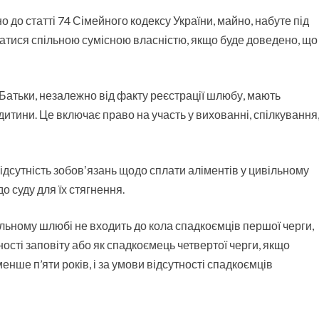
о до статті 74 Сімейного кодексу України, майно, набуте під
атися спільною сумісною власністю, якщо буде доведено, що
Батьки, незалежно від факту реєстрації шлюбу, мають
дитини. Це включає право на участь у вихованні, спілкування
ідсутність зобовʼязань щодо сплати аліментів у цивільному
о суду для їх стягнення.
льному шлюбі не входить до кола спадкоємців першої черги,
сті заповіту або як спадкоємець четвертої черги, якщо
нше п’яти років, і за умови відсутності спадкоємців