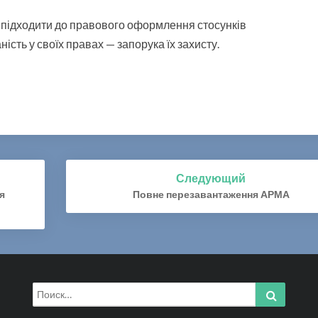
н підходити до правового оформлення стосунків
ість у своїх правах — запорука їх захисту.
Следующий
я
Повне перезавантаження АРМА
Искать:
Найти