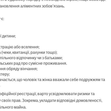
ановлення аліментних зобовʼязань.
 є:
ї дитини;
страцію або вселення;
чеки, квитанції, рахунки тощо);
 спільного відпочинку чи з батьками;
ільських рад про сумісне проживання.
ня обряду вінчання;
ктеру;
вбачається, що чоловік та жінка вважали себе подружжям та
.
офіційної реєстрації, варто усвідомлювати ризики та
 своїх прав. Зокрема, укладати відповідні домовленості,
ільного майна.