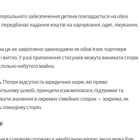
теріального забезпечення дитини покладається на обох
передбачає надання коштів на харчування, одяг, лікування,
а це не закріплено законодавчо як обов’язок, партнери
 і житло. У разі припинення стосунків можуть виникати спори
спільно набутого майна.
ь
. Попри відсутність юридичних норм, які прямо
вільному шлюбі, принципи взаємоповаги, підтримки та
вати значення в окремих сімейних спорах — зокрема, як
 поведінку сторін.
і
я в судовому порядку є необхідною мірою, якщо мова йде