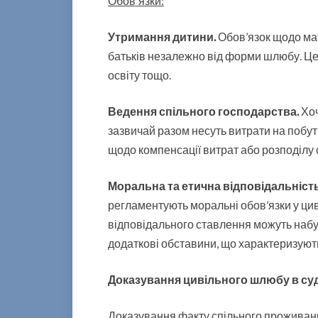
Обовʼязки:
Утримання дитини.
Обов’язок щодо ма
батьків незалежно від форми шлюбу. Це 
освіту тощо.
Ведення спільного господарства.
Хоч
зазвичай разом несуть витрати на побут
щодо компенсації витрат або розподілу 
Моральна та етична відповідальніст
регламентують моральні обов’язки у ци
відповідального ставлення можуть набу
додаткові обставини, що характеризують
Доказування цивільного шлюбу в суд
Доказування факту спільного проживанн