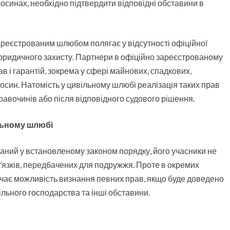
синах, необхідно підтвердити відповідні обставини в
ареєстрованим шлюбом полягає у відсутності офіційної
о юридичного захисту. Партнери в офіційно зареєстрованому
 і гарантій, зокрема у сфері майнових, спадкових,
син. Натомість у цивільному шлюбі реалізація таких прав
авочинів або після відповідного судового рішення.
ільному шлюбі
аний у встановленому законом порядку, його учасники не
’язків, передбачених для подружжя. Проте в окремих
чає можливість визнання певних прав, якщо буде доведено
льного господарства та інші обставини.