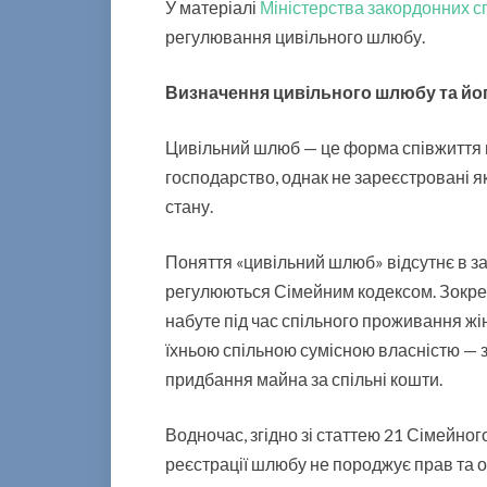
У матеріалі
Міністерства закордонних с
регулювання цивільного шлюбу.
Визначення цивільного шлюбу та йог
Цивільний шлюб — це форма співжиття м
господарство, однак не зареєстровані я
стану.
Поняття «цивільний шлюб» відсутнє в за
регулюються Сімейним кодексом. Зокрема
набуте під час спільного проживання жі
їхньою спільною сумісною власністю — 
придбання майна за спільні кошти.
Водночас, згідно зі статтею 21 Сімейног
реєстрації шлюбу не породжує прав та о