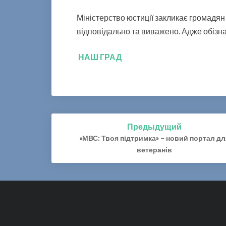
Міністерство юстиції закликає громадя
відповідально та виважено. Адже обізнан
НАШ ГРАД
Предыдущий
Навигация
«МВС: Твоя підтримка» – новий портал дл
по
ветеранів
записям