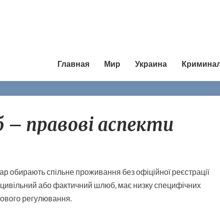
Главная
Мир
Украина
Кримина
Ц
 – правові аспекти
и
в
і
л
ь
пар обирають спільне проживання без офіційної реєстрації
н
к цивільний або фактичний шлюб, має низку специфічних
и
й
вового регулювання.
ш
л