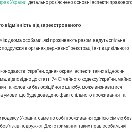
прав України
детально роз’яснено основні аспекти правовог
ю
б
–
о відмінність від зареєстрованого
п
р
а
іж двома особами, які проживають разом, ведуть спільне
в
к подружжя в органах державної реєстрації актів цивільного
о
в
і
а
конодавстві України, однак окремі аспекти таких відносин
с
, відповідно до статті 74 Сімейного кодексу України, майно
п
нки та чоловіка без офіційного шлюбу, може визнаватися
е
за умови, що буде доведено факт спільного проживання та
к
т
и
о кодексу України, саме по собі проживання однією сім’єю без
бов’язків подружжя. Для отримання таких прав особам, які