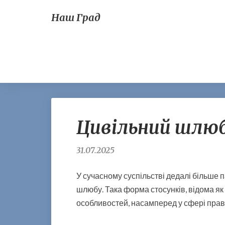
Наш Град
Цивільний шлюб
31.07.2025
У сучасному суспільстві дедалі більше 
шлюбу. Така форма стосунків, відома я
особливостей, насамперед у сфері пра