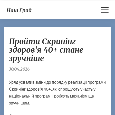
Toggl
Наш Град
Naviga
П
Пройти Скринінг
р
о
здоров’я 40+ стане
й
зручніше
т
и
С
30.04.2026
к
р
Уряд ухвалив зміни до порядку реалізації програми
и
Скринінг здоров’я 40+, які спрощують участь у
н
національній програмі і роблять механізм ще
і
н
зручнішим
.
г
з