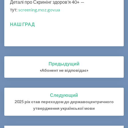
Деталі про Скринінг здоров’я 40+ —
тут:
screening.moz.gov.ua
НАШ ГРАД
Предыдущий
Навигация
по
«Абонент не відповідає»
записям
Следующий
2025 рік став переходом до державоцентричного
утвердження української мови