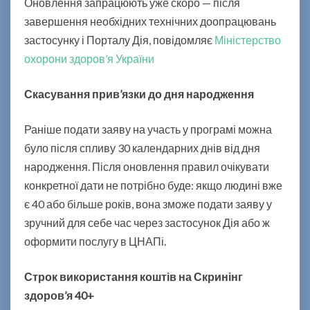
Оновлення запрацюють уже скоро — після
д
завершення необхідних технічних доопрацювань
о
застосунку і Порталу Дія, повідомляє
Міністерство
р
о
охорони здоров’я України
в
’
Скасування прив’язки до дня народження
я
4
Раніше подати заяву на участь у програмі можна
0
було після спливу 30 календарних днів від дня
+
с
народження. Після оновлення правил очікувати
т
конкретної дати не потрібно буде: якщо людині вже
а
є 40 або більше років, вона зможе подати заяву у
н
зручний для себе час через застосунок Дія або ж
е
з
оформити послугу в ЦНАПі.
р
у
Строк використання коштів на Скринінг
ч
здоров’я 40+
н