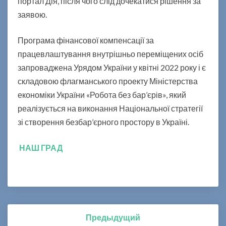
портал Дія, після чого слід дочекатися рішення за
в
а
заявою.
н
о
Програма фінансової компенсації за
г
працевлаштування внутрішньо переміщених осіб
о
запроваджена Урядом України у квітні 2022 року і є
п
е
складовою флагманського проекту Міністерства
р
економіки України «Робота без бар’єрів», який
е
реалізується на виконання Національної стратегії
с
зі створення безбар’єрного простору в Україні.
е
л
е
НАШ ГРАД
н
ц
я
Предыдущий
Навигация