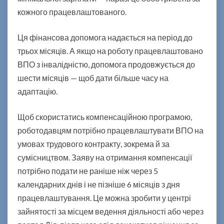
з
кожного працевлаштованого.
а
к
Ця фінансова допомога надається на період до
о
ж
трьох місяців. А якщо на роботу працевлаштовано
н
ВПО з інвалідністю, допомога продовжується до
о
шести місяців — щоб дати більше часу на
г
адаптацію.
о
п
р
Щоб скористатись компенсаційною програмою,
а
роботодавцям потрібно працевлаштувати ВПО на
ц
умовах трудового контракту, зокрема й за
е
сумісництвом. Заяву на отримання компенсації
в
л
потрібно подати не раніше ніж через 5
а
календарних днів і не пізніше 6 місяців з дня
ш
працевлаштування. Це можна зробити у центрі
т
зайнятості за місцем ведення діяльності або через
о