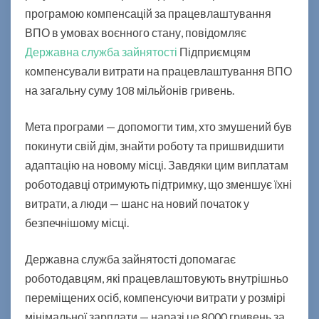
т
програмою компенсацій за працевлаштування
о
ВПО в умовах воєнного стану, повідомляє
с
Державна служба зайнятості
Підприємцям
т
компенсували витрати на працевлаштування ВПО
і
на загальну суму 108 мільйонів гривень.
к
о
м
Мета програми — допомогти тим, хто змушений був
п
покинути свій дім, знайти роботу та пришвидшити
е
адаптацію на новому місці. Завдяки цим виплатам
н
роботодавці отримують підтримку, що зменшує їхні
с
у
витрати, а люди — шанс на новий початок у
є
безпечнішому місці.
8
0
Державна служба зайнятості допомагає
0
роботодавцям, які працевлаштовують внутрішньо
0
г
переміщених осіб, компенсуючи витрати у розмірі
р
мінімальної зарплати — наразі це 8000 гривень за