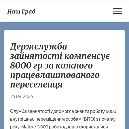
Toggl
Наш Град
Naviga
Д
Держслужба
е
р
зайнятості компенсує
ж
8000 гр за кожного
с
л
працевлаштованого
у
переселенця
ж
б
а
25.04.2025
з
а
Служба зайнятості допомогла знайти роботу 5000
й
внутрішньо переміщеним особам (ВПО) з початку
н
року. Майже 3 000 роботодавців скористалися
я