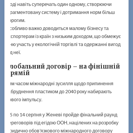
іноді навіть суперечать один одному, створюючи
фрагментовану систему і дотримання норм більш
дорогим.
Особливо важко доводиться малому бізнесу та
експортерам із країн з низьким доходом, що обмежує
їхню участь у екологічній торгівлі та одержанні вигод
від неї.
Глобальний договір – на фінішній
прямій
Тим часом міжнародні зусилля щодо припинення
забруднення пластиком до 2040 року набирають
нового імпульсу.
З 5 по 14 серпня у Женеві пройде фінальний раунд
переговорів під егідою ООН, націлених на розробку
юридично обов’язкового міжнародного договору