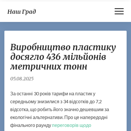
Toggl
Наш Град
Naviga
В
Виробництво пластику
и
р
досягло 436 мільйонів
о
метричних тонн
б
н
и
05.08.2025
ц
т
За останні 30 років тарифи на пластик у
в
середньому знизилися з 34 відсотків до 7,2
о
відсотка, що робить його значно дешевшим за
п
л
екологічні альтернативи. Про це напередодні
а
фінального раунду
переговорів щодо
с