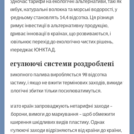
Водночас тарифи на екологічні альтернативи, такі як
бамбук, натуральні волокна та морські водорості, у
середньому становлять 14,4 відсотка. Ця різниця
стримує інвестиції в альтернативну продукцію,
підриває інновації в країнах, що розвиваються, і
уповільнює перехід до екологічно чистих рішень,
попереджає ЮНКТАД.
Регулюючі системи роздроблені
З викопного палива виробляється 98 відсотка
пластику, і якщо не вжити термінових заходів, викиди та
екологічні збитки тільки посилюватимуться.
Багато країн запроваджують нетарифні заходи –
заборони, вимоги до маркування – щоб обмежити
поширення шкідливих видів пластику. Однак
регулюючі заходи відрізняються від країни до країни,