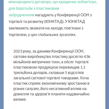
міжнародного договору, що юридично зобов’язує,
т
для боротьби з пластиковим
и
забрудненням
нагадують у Конференції ООН з
к
у
торгівлі та розвитку (ЮНКТАД). У ЮНКТАД
д
закликають зважати на заходи, пов’язані з
о
торгівлею, у цих глобальних зусиллях.
с
я
г
2023 року, за даними Конференції ООН,
л
світове виробництво пластику досягло 436
о
мільйонів метричних тонн, а обсяг торгівлі
4
пластиковою продукцією перевищив 1,1
3
трильйона доларів, склавши 5 відсотків
6
загальної світової торгівлі товарами. Хоча
м
пластик сприяє економічному зростанню в
і
різних галузях, його негативний вплив на
л
довкілля та здоров’я планети надзвичайно
ь
велике.
й
о