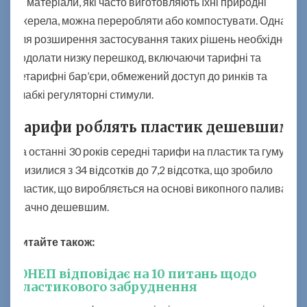
Ці матеріали, які часто виготовляють їхні природні
джерела, можна переробляти або компостувати. Однак
для розширення застосування таких рішень необхідно
подолати низку перешкод, включаючи тарифні та
нетарифні бар’єри, обмежений доступ до ринків та
слабкі регуляторні стимули.
Тарифи роблять пластик дешевшим
За останні 30 років середні тарифи на пластик та гуму
знизилися з 34 відсотків до 7,2 відсотка, що зробило
пластик, що виробляється на основі викопного палива,
значно дешевшим.
Читайте також:
ЮНЕП відповідає на 10 питань щодо
пластикового забруднення