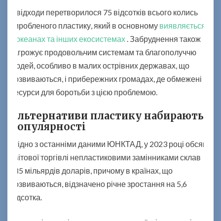
н
У відходи перетворилося 75 відсотків всього колись
і
виробленого пластику, який в основному
виявляється
в
м
в океанах та інших екосистемах
. Забруднення також
е
загрожує продовольчим системам та благополуччю
т
людей, особливо в малих острівних державах, що
р
розвиваються, і прибережних громадах, де обмежені
и
ч
ресурси для боротьби з цією проблемою.
н
и
Альтернативи пластику набирають
х
популярності
т
Згідно з останніми даними ЮНКТАД, у 2023 році обсяг
о
н
світової торгівлі непластиковими замінниками склав
н
485 мільярдів доларів, причому в країнах, що
розвиваються, відзначено річне зростання на 5,6
відсотка.