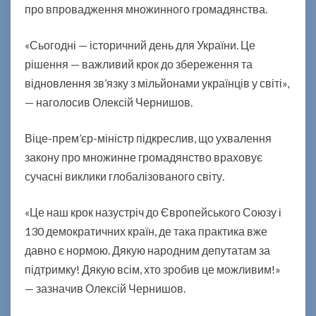
про впровадження множинного громадянства.
а
ї
н
«Сьогодні — історичний день для України. Це
и
рішення — важливий крок до збереження та
у
відновлення зв’язку з мільйонами українців у світі»,
х
— наголосив Олексій Чернишов.
в
а
л
Віце-прем’єр-міністр підкреслив, що ухвалення
и
закону про множинне громадянство враховує
л
сучасні виклики глобалізованого світу.
а
з
«Це наш крок назустріч до Європейського Союзу і
а
к
130 демократичних країн, де така практика вже
о
давно є нормою. Дякую народним депутатам за
н
підтримку! Дякую всім, хто зробив це можливим!»
о
— зазначив Олексій Чернишов.
п
р