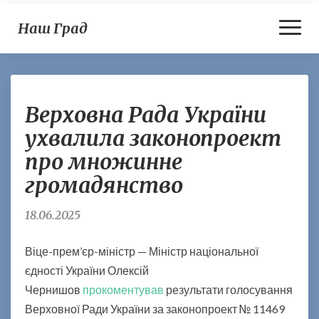
Toggl
Наш Град
Naviga
В
Верховна Рада України
е
р
ухвалила законопроект
х
про множинне
о
в
громадянство
н
а
18.06.2025
Р
а
Віце-прем’єр-міністр — Міністр національної
д
а
єдності України Олексій
У
Чернишов
прокоментував
результати голосування
к
Верховної Ради України за законопроект № 11469
р