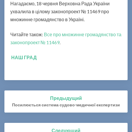
о
Нагадаємо, 18 червня Верховна Рада України
е
ухвалила в цілому законопроект № 11469 про
к
множинне громадянство в Україні.
т
п
Читайте також:
Все про множинне громадянство та
р
о
законопроект № 11469
.
м
н
НАШ ГРАД
о
ж
и
н
н
е
Предыдущий
Навигация
г
по
Посилюється система судово-медичної експертизи
р
записям
о
м
а
Следующий